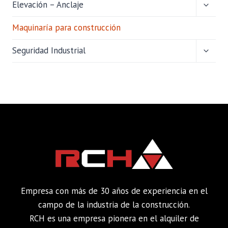
ALTER
Elevación – Anclaje
MENÚ
HIJO
Maquinaría para construcción
ALTER
Seguridad Industrial
MENÚ
HIJO
Empresa con más de 30 años de experiencia en el
campo de la industria de la construcción.
RCH es una empresa pionera en el alquiler de