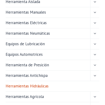
ALTER
Herramienta Aislada
MENÚ
HIJO
ALTER
Herramientas Manuales
MENÚ
HIJO
ALTER
Herramientas Eléctricas
MENÚ
HIJO
ALTER
Herramientas Neumáticas
MENÚ
HIJO
ALTER
Equipos de Lubricación
MENÚ
HIJO
ALTER
Equipos Automotrices
MENÚ
HIJO
ALTER
Herramienta de Presición
MENÚ
HIJO
ALTER
Herramientas Antichispa
MENÚ
HIJO
Herramientas Hidráulicas
ALTER
Herramientas Agrícola
MENÚ
HIJO