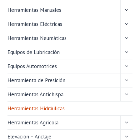
MENÚ
HIJO
ALTER
Herramientas Manuales
MENÚ
HIJO
ALTER
Herramientas Eléctricas
MENÚ
HIJO
ALTER
Herramientas Neumáticas
MENÚ
HIJO
ALTER
Equipos de Lubricación
MENÚ
HIJO
ALTER
Equipos Automotrices
MENÚ
HIJO
ALTER
Herramienta de Presición
MENÚ
HIJO
ALTER
Herramientas Antichispa
MENÚ
HIJO
Herramientas Hidráulicas
ALTER
Herramientas Agrícola
MENÚ
HIJO
ALTER
Elevación – Anclaje