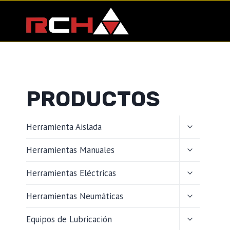
Saltar
al
contenido
PRODUCTOS
ALTERNAR
Herramienta Aislada
MENÚ
HIJO
ALTERNAR
Herramientas Manuales
MENÚ
HIJO
ALTERNAR
Herramientas Eléctricas
MENÚ
HIJO
ALTERNAR
Herramientas Neumáticas
MENÚ
HIJO
ALTERNAR
Equipos de Lubricación
MENÚ