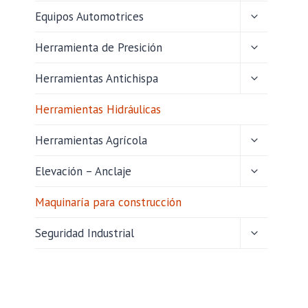
HIJO
ALTERNAR
Equipos Automotrices
MENÚ
HIJO
ALTERNAR
Herramienta de Presición
MENÚ
HIJO
ALTERNAR
Herramientas Antichispa
MENÚ
HIJO
Herramientas Hidráulicas
ALTERNAR
Herramientas Agrícola
MENÚ
HIJO
ALTERNAR
Elevación – Anclaje
MENÚ
HIJO
Maquinaría para construcción
ALTERNAR
Seguridad Industrial
MENÚ
HIJO