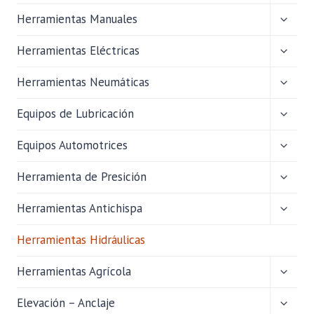
HIJO
ALTER
Herramientas Manuales
MENÚ
HIJO
ALTER
Herramientas Eléctricas
MENÚ
HIJO
ALTER
Herramientas Neumáticas
MENÚ
HIJO
ALTER
Equipos de Lubricación
MENÚ
HIJO
ALTER
Equipos Automotrices
MENÚ
HIJO
ALTER
Herramienta de Presición
MENÚ
HIJO
ALTER
Herramientas Antichispa
MENÚ
HIJO
Herramientas Hidráulicas
ALTER
Herramientas Agrícola
MENÚ
HIJO
ALTER
Elevación – Anclaje
MENÚ