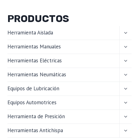
PRODUCTOS
ALTER
Herramienta Aislada
MENÚ
HIJO
ALTER
Herramientas Manuales
MENÚ
HIJO
ALTER
Herramientas Eléctricas
MENÚ
HIJO
ALTER
Herramientas Neumáticas
MENÚ
HIJO
ALTER
Equipos de Lubricación
MENÚ
HIJO
ALTER
Equipos Automotrices
MENÚ
HIJO
ALTER
Herramienta de Presición
MENÚ
HIJO
ALTER
Herramientas Antichispa
MENÚ