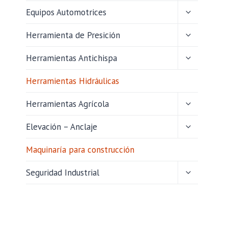
HIJO
ALTERNAR
Equipos Automotrices
MENÚ
HIJO
ALTERNAR
Herramienta de Presición
MENÚ
HIJO
ALTERNAR
Herramientas Antichispa
MENÚ
HIJO
Herramientas Hidráulicas
ALTERNAR
Herramientas Agrícola
MENÚ
HIJO
ALTERNAR
Elevación – Anclaje
MENÚ
HIJO
Maquinaría para construcción
ALTERNAR
Seguridad Industrial
MENÚ
HIJO