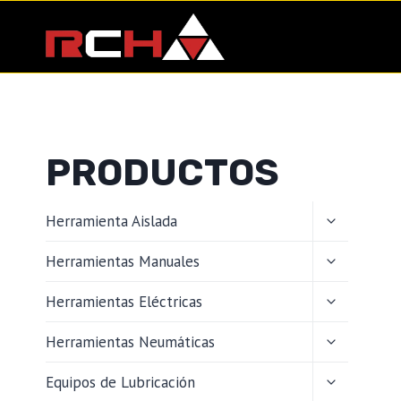
Saltar
al
contenido
PRODUCTOS
ALTERNAR
Herramienta Aislada
MENÚ
HIJO
ALTERNAR
Herramientas Manuales
MENÚ
HIJO
ALTERNAR
Herramientas Eléctricas
MENÚ
HIJO
ALTERNAR
Herramientas Neumáticas
MENÚ
HIJO
ALTERNAR
Equipos de Lubricación
MENÚ