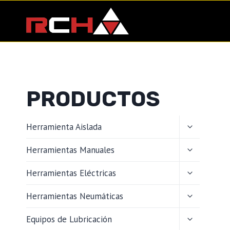
Saltar
al
contenido
PRODUCTOS
ALTERNAR
Herramienta Aislada
MENÚ
HIJO
ALTERNAR
Herramientas Manuales
MENÚ
HIJO
ALTERNAR
Herramientas Eléctricas
MENÚ
HIJO
ALTERNAR
Herramientas Neumáticas
MENÚ
HIJO
ALTERNAR
Equipos de Lubricación
MENÚ