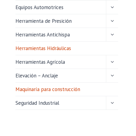
HIJO
ALTERNAR
Equipos Automotrices
MENÚ
HIJO
ALTERNAR
Herramienta de Presición
MENÚ
HIJO
ALTERNAR
Herramientas Antichispa
MENÚ
HIJO
Herramientas Hidráulicas
ALTERNAR
Herramientas Agrícola
MENÚ
HIJO
ALTERNAR
Elevación – Anclaje
MENÚ
HIJO
Maquinaría para construcción
ALTERNAR
Seguridad Industrial
MENÚ
HIJO