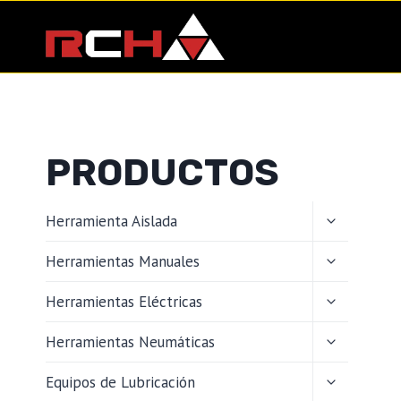
Saltar
al
contenido
PRODUCTOS
ALTERNAR
Herramienta Aislada
MENÚ
HIJO
ALTERNAR
Herramientas Manuales
MENÚ
HIJO
ALTERNAR
Herramientas Eléctricas
MENÚ
HIJO
ALTERNAR
Herramientas Neumáticas
MENÚ
HIJO
ALTERNAR
Equipos de Lubricación
MENÚ