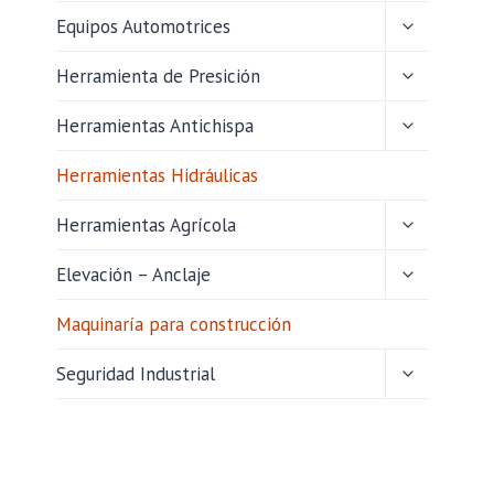
HIJO
ALTERNAR
Equipos Automotrices
MENÚ
HIJO
ALTERNAR
Herramienta de Presición
MENÚ
HIJO
ALTERNAR
Herramientas Antichispa
MENÚ
HIJO
Herramientas Hidráulicas
ALTERNAR
Herramientas Agrícola
MENÚ
HIJO
ALTERNAR
Elevación – Anclaje
MENÚ
HIJO
Maquinaría para construcción
ALTERNAR
Seguridad Industrial
MENÚ
HIJO