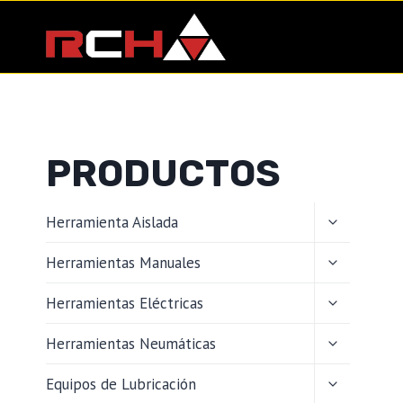
Saltar
al
contenido
PRODUCTOS
ALTERNAR
Herramienta Aislada
MENÚ
HIJO
ALTERNAR
Herramientas Manuales
MENÚ
HIJO
ALTERNAR
Herramientas Eléctricas
MENÚ
HIJO
ALTERNAR
Herramientas Neumáticas
MENÚ
HIJO
ALTERNAR
Equipos de Lubricación
MENÚ