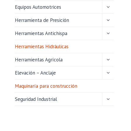
HIJO
ALTERNAR
Equipos Automotrices
MENÚ
HIJO
ALTERNAR
Herramienta de Presición
MENÚ
HIJO
ALTERNAR
Herramientas Antichispa
MENÚ
HIJO
Herramientas Hidráulicas
ALTERNAR
Herramientas Agrícola
MENÚ
HIJO
ALTERNAR
Elevación – Anclaje
MENÚ
HIJO
Maquinaría para construcción
ALTERNAR
Seguridad Industrial
MENÚ
HIJO