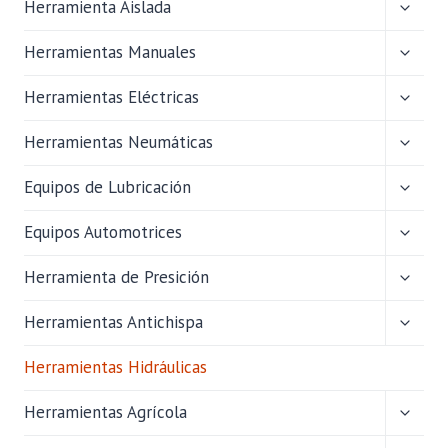
ALTER
Herramienta Aislada
MENÚ
HIJO
ALTER
Herramientas Manuales
MENÚ
HIJO
ALTER
Herramientas Eléctricas
MENÚ
HIJO
ALTER
Herramientas Neumáticas
MENÚ
HIJO
ALTER
Equipos de Lubricación
MENÚ
HIJO
ALTER
Equipos Automotrices
MENÚ
HIJO
ALTER
Herramienta de Presición
MENÚ
HIJO
ALTER
Herramientas Antichispa
MENÚ
HIJO
Herramientas Hidráulicas
ALTER
Herramientas Agrícola
MENÚ
HIJO