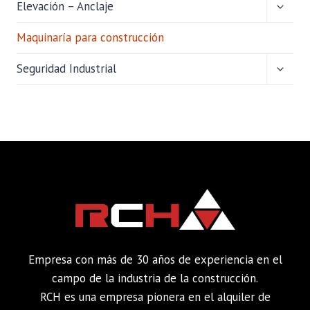
ALTER
Elevación – Anclaje
MENÚ
HIJO
Maquinaría para construcción
ALTER
Seguridad Industrial
MENÚ
HIJO
Empresa con más de 30 años de experiencia en el
campo de la industria de la construcción.
RCH es una empresa pionera en el alquiler de