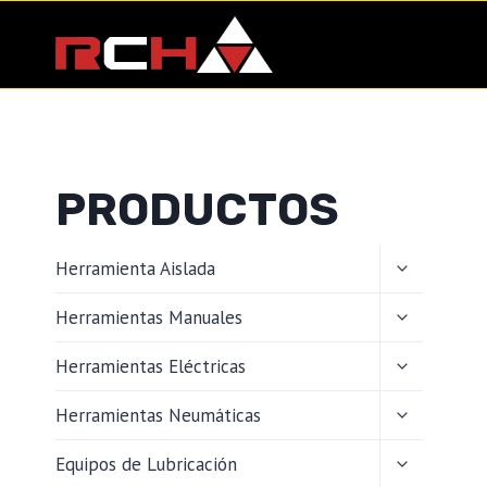
Saltar
al
contenido
PRODUCTOS
ALTERNAR
Herramienta Aislada
MENÚ
HIJO
ALTERNAR
Herramientas Manuales
MENÚ
HIJO
ALTERNAR
Herramientas Eléctricas
MENÚ
HIJO
ALTERNAR
Herramientas Neumáticas
MENÚ
HIJO
ALTERNAR
Equipos de Lubricación
MENÚ