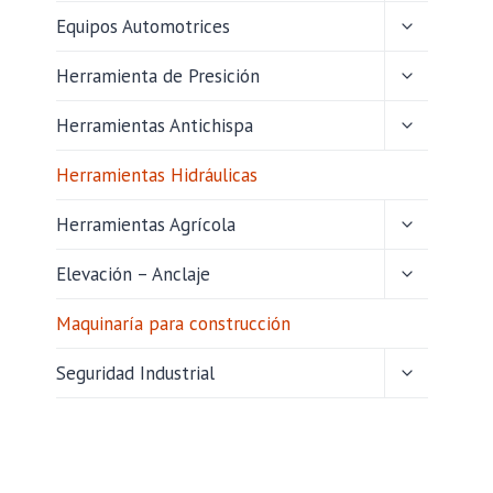
HIJO
ALTERNAR
Equipos Automotrices
MENÚ
HIJO
ALTERNAR
Herramienta de Presición
MENÚ
HIJO
ALTERNAR
Herramientas Antichispa
MENÚ
HIJO
Herramientas Hidráulicas
ALTERNAR
Herramientas Agrícola
MENÚ
HIJO
ALTERNAR
Elevación – Anclaje
MENÚ
HIJO
Maquinaría para construcción
ALTERNAR
Seguridad Industrial
MENÚ
HIJO