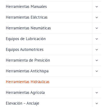
HIJO
ALTER
Herramientas Manuales
MENÚ
HIJO
ALTER
Herramientas Eléctricas
MENÚ
HIJO
ALTER
Herramientas Neumáticas
MENÚ
HIJO
ALTER
Equipos de Lubricación
MENÚ
HIJO
ALTER
Equipos Automotrices
MENÚ
HIJO
ALTER
Herramienta de Presición
MENÚ
HIJO
ALTER
Herramientas Antichispa
MENÚ
HIJO
Herramientas Hidráulicas
ALTER
Herramientas Agrícola
MENÚ
HIJO
ALTER
Elevación – Anclaje
MENÚ