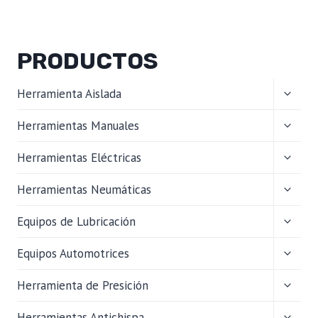
PRODUCTOS
ALTER
Herramienta Aislada
MENÚ
HIJO
ALTER
Herramientas Manuales
MENÚ
HIJO
ALTER
Herramientas Eléctricas
MENÚ
HIJO
ALTER
Herramientas Neumáticas
MENÚ
HIJO
ALTER
Equipos de Lubricación
MENÚ
HIJO
ALTER
Equipos Automotrices
MENÚ
HIJO
ALTER
Herramienta de Presición
MENÚ
HIJO
ALTER
Herramientas Antichispa