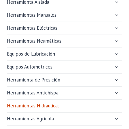
ALTER
Herramienta Aislada
MENÚ
HIJO
ALTER
Herramientas Manuales
MENÚ
HIJO
ALTER
Herramientas Eléctricas
MENÚ
HIJO
ALTER
Herramientas Neumáticas
MENÚ
HIJO
ALTER
Equipos de Lubricación
MENÚ
HIJO
ALTER
Equipos Automotrices
MENÚ
HIJO
ALTER
Herramienta de Presición
MENÚ
HIJO
ALTER
Herramientas Antichispa
MENÚ
HIJO
Herramientas Hidráulicas
ALTER
Herramientas Agrícola
MENÚ
HIJO