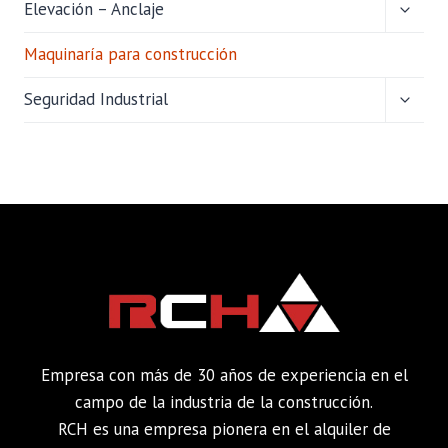
ALTER
Elevación – Anclaje
MENÚ
HIJO
Maquinaría para construcción
ALTER
Seguridad Industrial
MENÚ
HIJO
Empresa con más de 30 años de experiencia en el
campo de la industria de la construcción.
RCH es una empresa pionera en el alquiler de