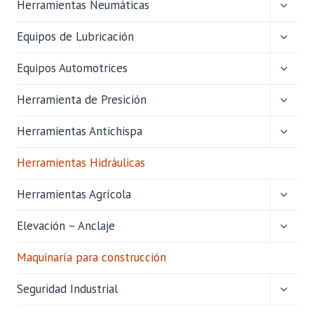
ALTER
Herramientas Neumáticas
MENÚ
HIJO
ALTER
Equipos de Lubricación
MENÚ
HIJO
ALTER
Equipos Automotrices
MENÚ
HIJO
ALTER
Herramienta de Presición
MENÚ
HIJO
ALTER
Herramientas Antichispa
MENÚ
HIJO
Herramientas Hidráulicas
ALTER
Herramientas Agrícola
MENÚ
HIJO
ALTER
Elevación – Anclaje
MENÚ
HIJO
Maquinaría para construcción
ALTER
Seguridad Industrial
MENÚ
HIJO