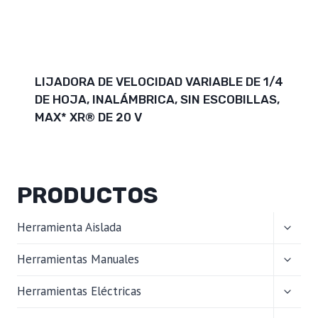
LIJADORA DE VELOCIDAD VARIABLE DE 1/4
DE HOJA, INALÁMBRICA, SIN ESCOBILLAS,
MAX* XR® DE 20 V
PRODUCTOS
ALTER
Herramienta Aislada
MENÚ
HIJO
ALTER
Herramientas Manuales
MENÚ
HIJO
ALTER
Herramientas Eléctricas
MENÚ
HIJO