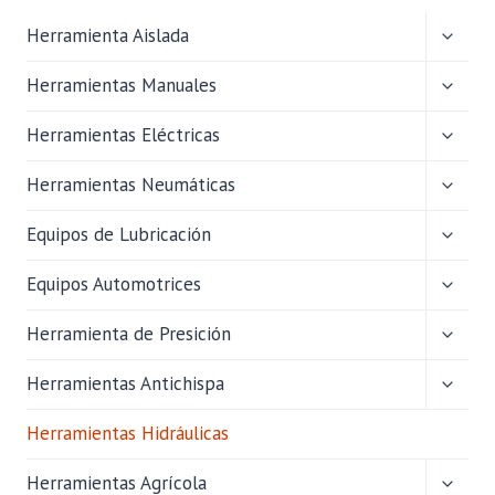
ALTER
Herramienta Aislada
MENÚ
HIJO
ALTER
Herramientas Manuales
MENÚ
HIJO
ALTER
Herramientas Eléctricas
MENÚ
HIJO
ALTER
Herramientas Neumáticas
MENÚ
HIJO
ALTER
Equipos de Lubricación
MENÚ
HIJO
ALTER
Equipos Automotrices
MENÚ
HIJO
ALTER
Herramienta de Presición
MENÚ
HIJO
ALTER
Herramientas Antichispa
MENÚ
HIJO
Herramientas Hidráulicas
ALTER
Herramientas Agrícola