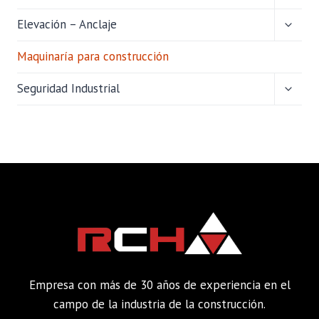
MENÚ
HIJO
ALTER
Elevación – Anclaje
MENÚ
HIJO
Maquinaría para construcción
ALTER
Seguridad Industrial
MENÚ
HIJO
Empresa con más de 30 años de experiencia en el
campo de la industria de la construcción.