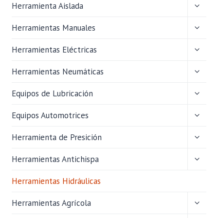
ALTER
Herramienta Aislada
MENÚ
HIJO
ALTER
Herramientas Manuales
MENÚ
HIJO
ALTER
Herramientas Eléctricas
MENÚ
HIJO
ALTER
Herramientas Neumáticas
MENÚ
HIJO
ALTER
Equipos de Lubricación
MENÚ
HIJO
ALTER
Equipos Automotrices
MENÚ
HIJO
ALTER
Herramienta de Presición
MENÚ
HIJO
ALTER
Herramientas Antichispa
MENÚ
HIJO
Herramientas Hidráulicas
ALTER
Herramientas Agrícola
MENÚ