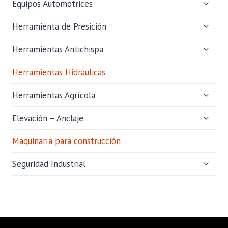
ALTER
Equipos Automotrices
MENÚ
HIJO
ALTER
Herramienta de Presición
MENÚ
HIJO
ALTER
Herramientas Antichispa
MENÚ
HIJO
Herramientas Hidráulicas
ALTER
Herramientas Agrícola
MENÚ
HIJO
ALTER
Elevación – Anclaje
MENÚ
HIJO
Maquinaría para construcción
ALTER
Seguridad Industrial
MENÚ
HIJO