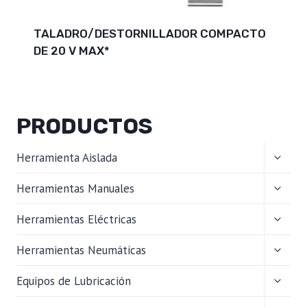
TALADRO/DESTORNILLADOR COMPACTO
DE 20 V MAX*
PRODUCTOS
ALTER
Herramienta Aislada
MENÚ
HIJO
ALTER
Herramientas Manuales
MENÚ
HIJO
ALTER
Herramientas Eléctricas
MENÚ
HIJO
ALTER
Herramientas Neumáticas
MENÚ
HIJO
ALTER
Equipos de Lubricación
MENÚ
HIJO