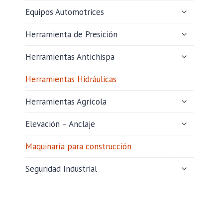
HIJO
ALTERNAR
Equipos Automotrices
MENÚ
HIJO
ALTERNAR
Herramienta de Presición
MENÚ
HIJO
ALTERNAR
Herramientas Antichispa
MENÚ
HIJO
Herramientas Hidráulicas
ALTERNAR
Herramientas Agrícola
MENÚ
HIJO
ALTERNAR
Elevación – Anclaje
MENÚ
HIJO
Maquinaría para construcción
ALTERNAR
Seguridad Industrial
MENÚ
HIJO