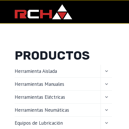
Saltar
al
contenido
PRODUCTOS
ALTERNAR
Herramienta Aislada
MENÚ
HIJO
ALTERNAR
Herramientas Manuales
MENÚ
HIJO
ALTERNAR
Herramientas Eléctricas
MENÚ
HIJO
ALTERNAR
Herramientas Neumáticas
MENÚ
HIJO
ALTERNAR
Equipos de Lubricación
MENÚ