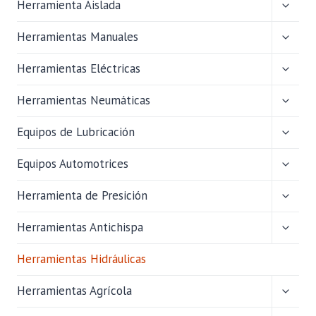
ALTER
Herramienta Aislada
MENÚ
HIJO
ALTER
Herramientas Manuales
MENÚ
HIJO
ALTER
Herramientas Eléctricas
MENÚ
HIJO
ALTER
Herramientas Neumáticas
MENÚ
HIJO
ALTER
Equipos de Lubricación
MENÚ
HIJO
ALTER
Equipos Automotrices
MENÚ
HIJO
ALTER
Herramienta de Presición
MENÚ
HIJO
ALTER
Herramientas Antichispa
MENÚ
HIJO
Herramientas Hidráulicas
ALTER
Herramientas Agrícola
MENÚ
HIJO