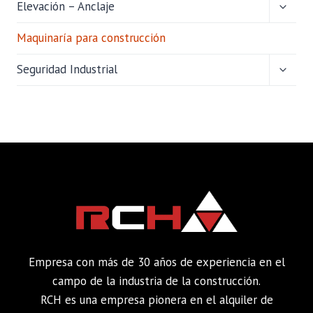
ALTER
Elevación – Anclaje
MENÚ
HIJO
Maquinaría para construcción
ALTER
Seguridad Industrial
MENÚ
HIJO
Empresa con más de 30 años de experiencia en el
campo de la industria de la construcción.
RCH es una empresa pionera en el alquiler de