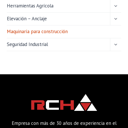
ALTER
Herramientas Agrícola
MENÚ
HIJO
ALTER
Elevación – Anclaje
MENÚ
HIJO
Maquinaría para construcción
ALTER
Seguridad Industrial
MENÚ
HIJO
Empresa con más de 30 años de experiencia en el