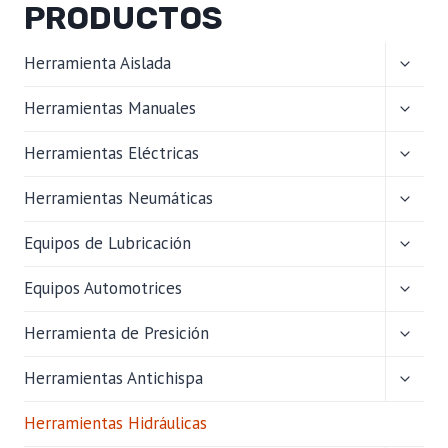
PRODUCTOS
ALTER
Herramienta Aislada
MENÚ
HIJO
ALTER
Herramientas Manuales
MENÚ
HIJO
ALTER
Herramientas Eléctricas
MENÚ
HIJO
ALTER
Herramientas Neumáticas
MENÚ
HIJO
ALTER
Equipos de Lubricación
MENÚ
HIJO
ALTER
Equipos Automotrices
MENÚ
HIJO
ALTER
Herramienta de Presición
MENÚ
HIJO
ALTER
Herramientas Antichispa
MENÚ
HIJO
Herramientas Hidráulicas