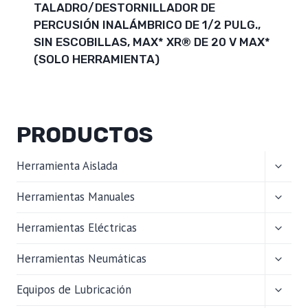
TALADRO/DESTORNILLADOR DE
PERCUSIÓN INALÁMBRICO DE 1/2 PULG.,
SIN ESCOBILLAS, MAX* XR® DE 20 V MAX*
(SOLO HERRAMIENTA)
PRODUCTOS
ALTER
Herramienta Aislada
MENÚ
HIJO
ALTER
Herramientas Manuales
MENÚ
HIJO
ALTER
Herramientas Eléctricas
MENÚ
HIJO
ALTER
Herramientas Neumáticas
MENÚ
HIJO
ALTER
Equipos de Lubricación
MENÚ