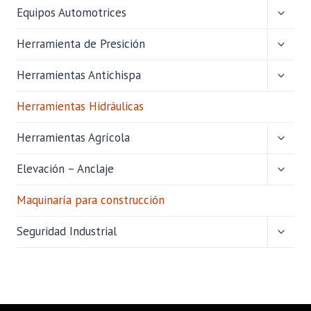
HIJO
ALTER
Equipos Automotrices
MENÚ
HIJO
ALTER
Herramienta de Presición
MENÚ
HIJO
ALTER
Herramientas Antichispa
MENÚ
HIJO
Herramientas Hidráulicas
ALTER
Herramientas Agrícola
MENÚ
HIJO
ALTER
Elevación – Anclaje
MENÚ
HIJO
Maquinaría para construcción
ALTER
Seguridad Industrial
MENÚ
HIJO