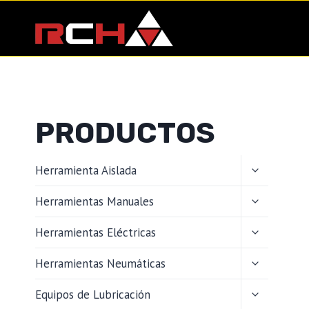
Saltar
al
contenido
PRODUCTOS
ALTERNAR
Herramienta Aislada
MENÚ
HIJO
ALTERNAR
Herramientas Manuales
MENÚ
HIJO
ALTERNAR
Herramientas Eléctricas
MENÚ
HIJO
ALTERNAR
Herramientas Neumáticas
MENÚ
HIJO
ALTERNAR
Equipos de Lubricación
MENÚ