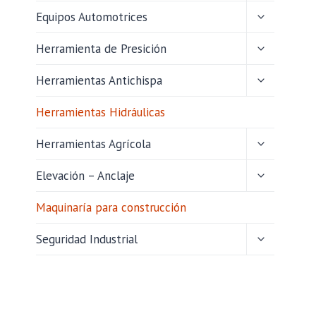
HIJO
ALTERNAR
Equipos Automotrices
MENÚ
HIJO
ALTERNAR
Herramienta de Presición
MENÚ
HIJO
ALTERNAR
Herramientas Antichispa
MENÚ
HIJO
Herramientas Hidráulicas
ALTERNAR
Herramientas Agrícola
MENÚ
HIJO
ALTERNAR
Elevación – Anclaje
MENÚ
HIJO
Maquinaría para construcción
ALTERNAR
Seguridad Industrial
MENÚ
HIJO