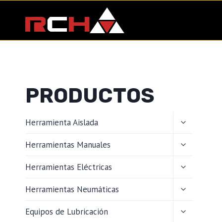
Saltar
al
contenido
PRODUCTOS
ALTERNAR
Herramienta Aislada
MENÚ
HIJO
ALTERNAR
Herramientas Manuales
MENÚ
HIJO
ALTERNAR
Herramientas Eléctricas
MENÚ
HIJO
ALTERNAR
Herramientas Neumáticas
MENÚ
HIJO
ALTERNAR
Equipos de Lubricación
MENÚ