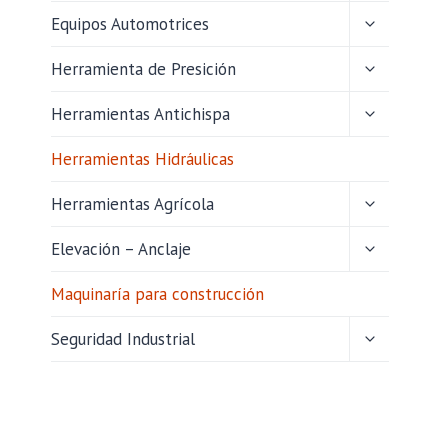
HIJO
ALTERNAR
Equipos Automotrices
MENÚ
HIJO
ALTERNAR
Herramienta de Presición
MENÚ
HIJO
ALTERNAR
Herramientas Antichispa
MENÚ
HIJO
Herramientas Hidráulicas
ALTERNAR
Herramientas Agrícola
MENÚ
HIJO
ALTERNAR
Elevación – Anclaje
MENÚ
HIJO
Maquinaría para construcción
ALTERNAR
Seguridad Industrial
MENÚ
HIJO