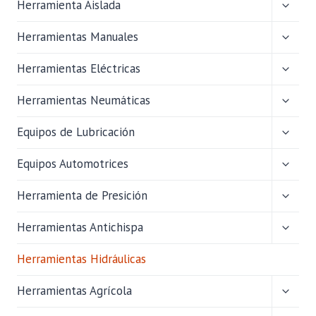
ALTER
Herramienta Aislada
MENÚ
HIJO
ALTER
Herramientas Manuales
MENÚ
HIJO
ALTER
Herramientas Eléctricas
MENÚ
HIJO
ALTER
Herramientas Neumáticas
MENÚ
HIJO
ALTER
Equipos de Lubricación
MENÚ
HIJO
ALTER
Equipos Automotrices
MENÚ
HIJO
ALTER
Herramienta de Presición
MENÚ
HIJO
ALTER
Herramientas Antichispa
MENÚ
HIJO
Herramientas Hidráulicas
ALTER
Herramientas Agrícola
MENÚ
HIJO