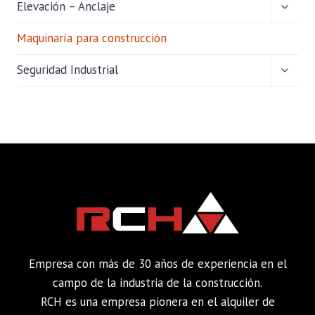
ALTER
Elevación – Anclaje
MENÚ
HIJO
Maquinaría para construcción
ALTER
Seguridad Industrial
MENÚ
HIJO
Empresa con más de 30 años de experiencia en el
campo de la industria de la construcción.
RCH es una empresa pionera en el alquiler de