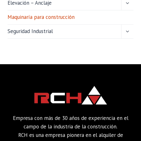
ALTER
Elevación – Anclaje
MENÚ
HIJO
Maquinaría para construcción
ALTER
Seguridad Industrial
MENÚ
HIJO
Empresa con más de 30 años de experiencia en el
campo de la industria de la construcción.
RCH es una empresa pionera en el alquiler de