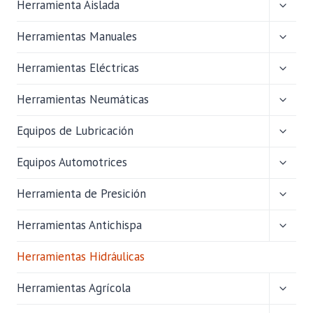
ALTER
Herramienta Aislada
MENÚ
HIJO
ALTER
Herramientas Manuales
MENÚ
HIJO
ALTER
Herramientas Eléctricas
MENÚ
HIJO
ALTER
Herramientas Neumáticas
MENÚ
HIJO
ALTER
Equipos de Lubricación
MENÚ
HIJO
ALTER
Equipos Automotrices
MENÚ
HIJO
ALTER
Herramienta de Presición
MENÚ
HIJO
ALTER
Herramientas Antichispa
MENÚ
HIJO
Herramientas Hidráulicas
ALTER
Herramientas Agrícola
MENÚ
HIJO