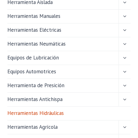
ALTER
Herramienta Aislada
MENÚ
HIJO
ALTER
Herramientas Manuales
MENÚ
HIJO
ALTER
Herramientas Eléctricas
MENÚ
HIJO
ALTER
Herramientas Neumáticas
MENÚ
HIJO
ALTER
Equipos de Lubricación
MENÚ
HIJO
ALTER
Equipos Automotrices
MENÚ
HIJO
ALTER
Herramienta de Presición
MENÚ
HIJO
ALTER
Herramientas Antichispa
MENÚ
HIJO
Herramientas Hidráulicas
ALTER
Herramientas Agrícola
MENÚ
HIJO