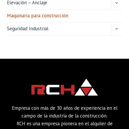
ALTER
Elevación – Anclaje
MENÚ
HIJO
Maquinaría para construcción
ALTER
Seguridad Industrial
MENÚ
HIJO
Empresa con más de 30 años de experiencia en el
campo de la industria de la construcción.
RCH es una empresa pionera en el alquiler de