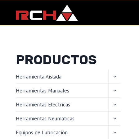
Saltar
al
contenido
PRODUCTOS
ALTERNAR
Herramienta Aislada
MENÚ
HIJO
ALTERNAR
Herramientas Manuales
MENÚ
HIJO
ALTERNAR
Herramientas Eléctricas
MENÚ
HIJO
ALTERNAR
Herramientas Neumáticas
MENÚ
HIJO
ALTERNAR
Equipos de Lubricación
MENÚ