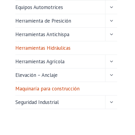
HIJO
ALTERNAR
Equipos Automotrices
MENÚ
HIJO
ALTERNAR
Herramienta de Presición
MENÚ
HIJO
ALTERNAR
Herramientas Antichispa
MENÚ
HIJO
Herramientas Hidráulicas
ALTERNAR
Herramientas Agrícola
MENÚ
HIJO
ALTERNAR
Elevación – Anclaje
MENÚ
HIJO
Maquinaría para construcción
ALTERNAR
Seguridad Industrial
MENÚ
HIJO