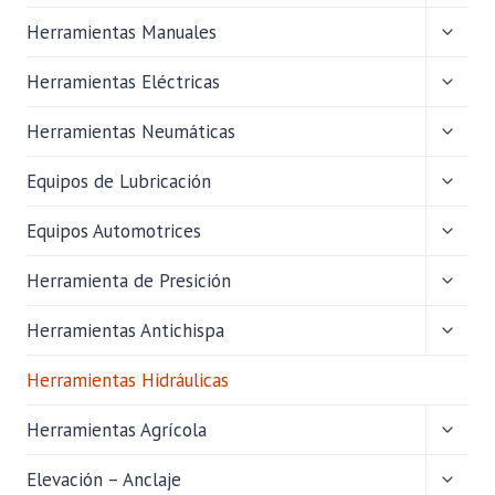
HIJO
ALTER
Herramientas Manuales
MENÚ
HIJO
ALTER
Herramientas Eléctricas
MENÚ
HIJO
ALTER
Herramientas Neumáticas
MENÚ
HIJO
ALTER
Equipos de Lubricación
MENÚ
HIJO
ALTER
Equipos Automotrices
MENÚ
HIJO
ALTER
Herramienta de Presición
MENÚ
HIJO
ALTER
Herramientas Antichispa
MENÚ
HIJO
Herramientas Hidráulicas
ALTER
Herramientas Agrícola
MENÚ
HIJO
ALTER
Elevación – Anclaje
MENÚ