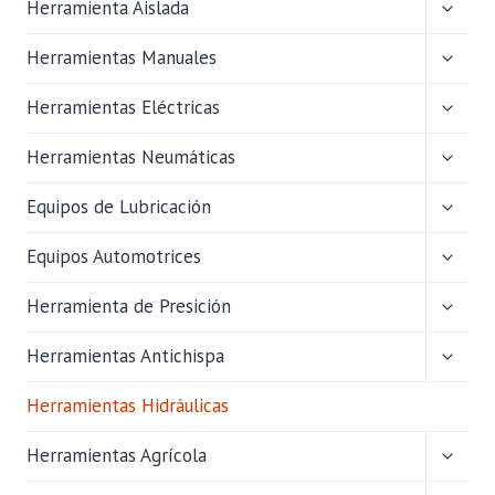
ALTER
Herramienta Aislada
MENÚ
HIJO
ALTER
Herramientas Manuales
MENÚ
HIJO
ALTER
Herramientas Eléctricas
MENÚ
HIJO
ALTER
Herramientas Neumáticas
MENÚ
HIJO
ALTER
Equipos de Lubricación
MENÚ
HIJO
ALTER
Equipos Automotrices
MENÚ
HIJO
ALTER
Herramienta de Presición
MENÚ
HIJO
ALTER
Herramientas Antichispa
MENÚ
HIJO
Herramientas Hidráulicas
ALTER
Herramientas Agrícola
MENÚ
HIJO