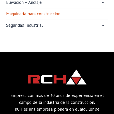
ALTER
Elevación – Anclaje
MENÚ
HIJO
Maquinaría para construcción
ALTER
Seguridad Industrial
MENÚ
HIJO
Empresa con más de 30 años de experiencia en el
campo de la industria de la construcción.
RCH es una empresa pionera en el alquiler de