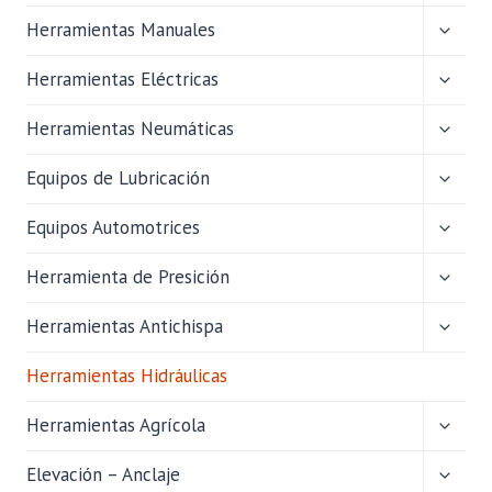
HIJO
ALTER
Herramientas Manuales
MENÚ
HIJO
ALTER
Herramientas Eléctricas
MENÚ
HIJO
ALTER
Herramientas Neumáticas
MENÚ
HIJO
ALTER
Equipos de Lubricación
MENÚ
HIJO
ALTER
Equipos Automotrices
MENÚ
HIJO
ALTER
Herramienta de Presición
MENÚ
HIJO
ALTER
Herramientas Antichispa
MENÚ
HIJO
Herramientas Hidráulicas
ALTER
Herramientas Agrícola
MENÚ
HIJO
ALTER
Elevación – Anclaje
MENÚ