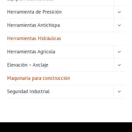
MENÚ
HIJO
ALTER
Herramienta de Presición
MENÚ
HIJO
ALTER
Herramientas Antichispa
MENÚ
HIJO
Herramientas Hidráulicas
ALTER
Herramientas Agrícola
MENÚ
HIJO
ALTER
Elevación – Anclaje
MENÚ
HIJO
Maquinaría para construcción
ALTER
Seguridad Industrial
MENÚ
HIJO