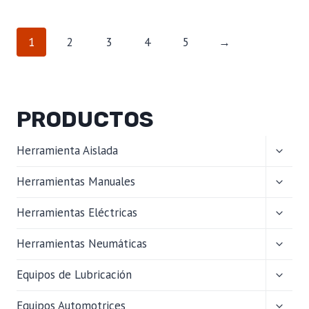
1
2
3
4
5
→
PRODUCTOS
ALTER
Herramienta Aislada
MENÚ
HIJO
ALTER
Herramientas Manuales
MENÚ
HIJO
ALTER
Herramientas Eléctricas
MENÚ
HIJO
ALTER
Herramientas Neumáticas
MENÚ
HIJO
ALTER
Equipos de Lubricación
MENÚ
HIJO
ALTER
Equipos Automotrices