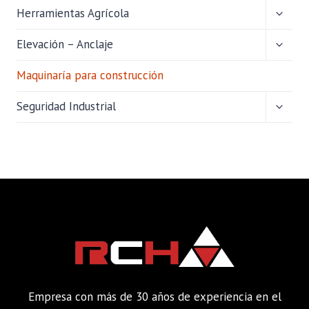
ALTER
Herramientas Agrícola
MENÚ
HIJO
ALTER
Elevación – Anclaje
MENÚ
HIJO
Maquinaría para construcción
ALTER
Seguridad Industrial
MENÚ
HIJO
Empresa con más de 30 años de experiencia en el