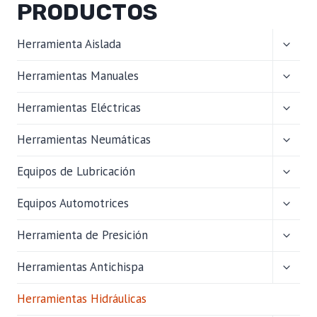
PRODUCTOS
ALTER
Herramienta Aislada
MENÚ
HIJO
ALTER
Herramientas Manuales
MENÚ
HIJO
ALTER
Herramientas Eléctricas
MENÚ
HIJO
ALTER
Herramientas Neumáticas
MENÚ
HIJO
ALTER
Equipos de Lubricación
MENÚ
HIJO
ALTER
Equipos Automotrices
MENÚ
HIJO
ALTER
Herramienta de Presición
MENÚ
HIJO
ALTER
Herramientas Antichispa
MENÚ
HIJO
Herramientas Hidráulicas