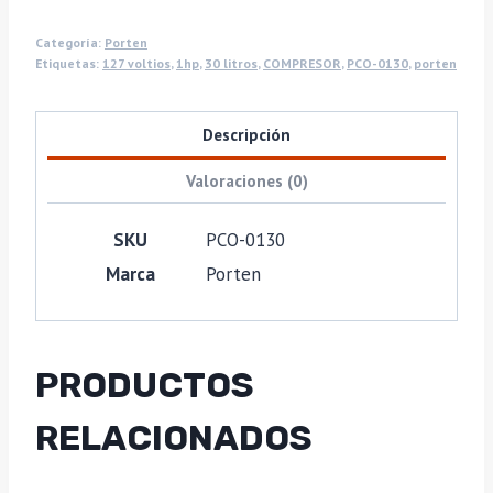
Categoría:
Porten
Etiquetas:
127 voltios
,
1hp
,
30 litros
,
COMPRESOR
,
PCO-0130
,
porten
Descripción
Valoraciones (0)
SKU
PCO-0130
Marca
Porten
PRODUCTOS
RELACIONADOS