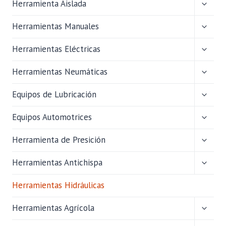
ALTER
Herramienta Aislada
MENÚ
HIJO
ALTER
Herramientas Manuales
MENÚ
HIJO
ALTER
Herramientas Eléctricas
MENÚ
HIJO
ALTER
Herramientas Neumáticas
MENÚ
HIJO
ALTER
Equipos de Lubricación
MENÚ
HIJO
ALTER
Equipos Automotrices
MENÚ
HIJO
ALTER
Herramienta de Presición
MENÚ
HIJO
ALTER
Herramientas Antichispa
MENÚ
HIJO
Herramientas Hidráulicas
ALTER
Herramientas Agrícola
MENÚ
HIJO