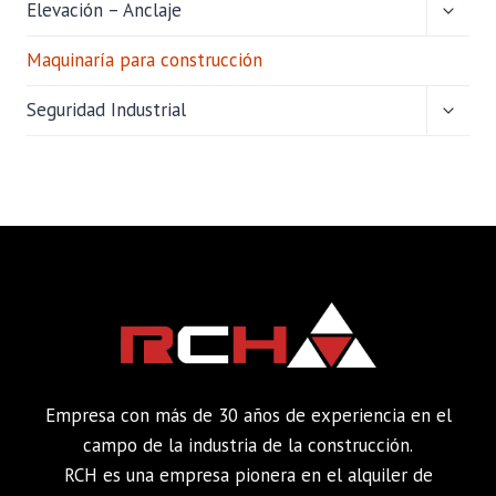
ALTER
Elevación – Anclaje
MENÚ
HIJO
Maquinaría para construcción
ALTER
Seguridad Industrial
MENÚ
HIJO
Empresa con más de 30 años de experiencia en el
campo de la industria de la construcción.
RCH es una empresa pionera en el alquiler de