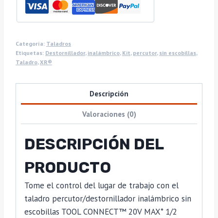
Categoría:
Taladros
Etiquetas:
Destornillador
,
inalámbrico
,
Kit
,
percutor
,
sin escobillas
,
Taladro
,
XR®
Descripción
Valoraciones (0)
DESCRIPCIÓN DEL
PRODUCTO
Tome el control del lugar de trabajo con el
taladro percutor/destornillador inalámbrico sin
escobillas TOOL CONNECT™ 20V MAX* 1/2