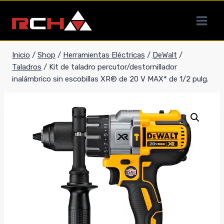
Saltar
al
contenido
Inicio
/
Shop
/
Herramientas Eléctricas
/
DeWalt
/
Taladros
/
Kit de taladro percutor/destornillador
inalámbrico sin escobillas XR® de 20 V MAX* de 1/2 pulg.