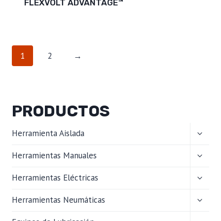
FLEXVOLT ADVANTAGE™
1
2
→
PRODUCTOS
ALTER
Herramienta Aislada
MENÚ
HIJO
ALTER
Herramientas Manuales
MENÚ
HIJO
ALTER
Herramientas Eléctricas
MENÚ
HIJO
ALTER
Herramientas Neumáticas
MENÚ
HIJO
ALTER