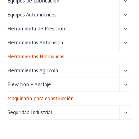
Equipos de Lubricación
MENÚ
HIJO
ALTER
Equipos Automotrices
MENÚ
HIJO
ALTER
Herramienta de Presición
MENÚ
HIJO
ALTER
Herramientas Antichispa
MENÚ
HIJO
Herramientas Hidráulicas
ALTER
Herramientas Agrícola
MENÚ
HIJO
ALTER
Elevación – Anclaje
MENÚ
HIJO
Maquinaría para construcción
ALTER
Seguridad Industrial
MENÚ
HIJO